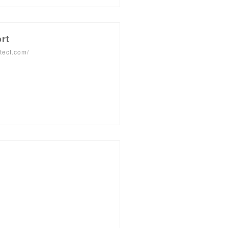
rt
tect.com/