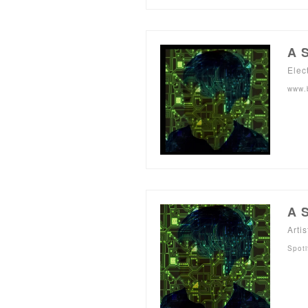
A 
Elec
www.
A 
Artis
Spoti