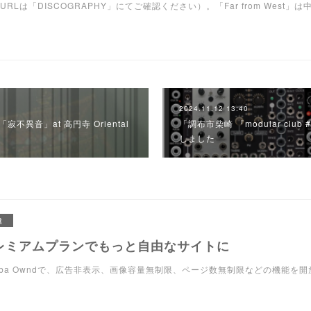
RLは「DISCOGRAPHY」にてご確認ください）。「Far from West」
2024.11.12 13:40
寂不異音」at 高円寺 Oriental
「調布市柴崎 『modular cl
しました
R
レミアムプランでもっと自由なサイトに
eba Owndで、広告非表示、画像容量無制限、ページ数無制限などの機能を