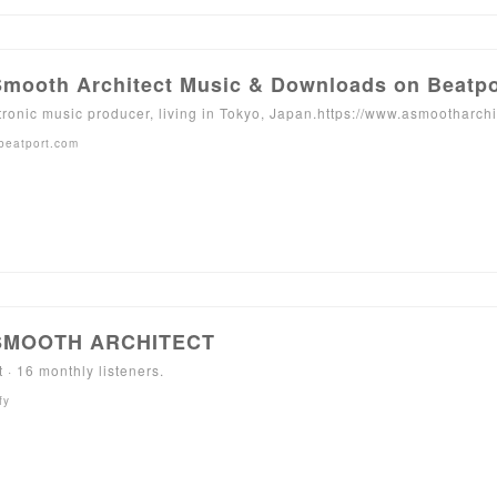
Smooth Architect Music & Downloads on Beatpo
tronic music producer, living in Tokyo, Japan.https://www.asmootharchi
beatport.com
SMOOTH ARCHITECT
t · 16 monthly listeners.
fy