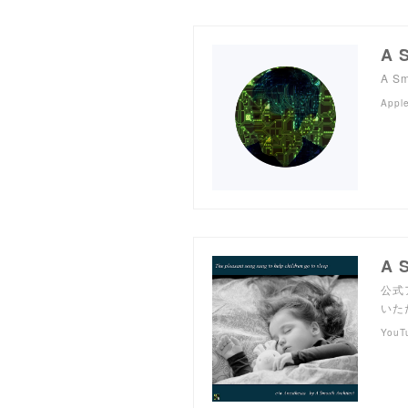
A 
A S
Appl
A 
公式
いた
YouT