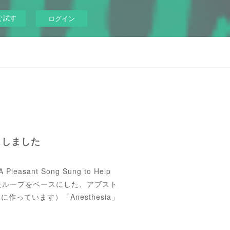
ぐ試す
ログイン
リースしました
sant Song Sung to Help
mで作ったループをベースにした、アブスト
っています）「Anesthesia」