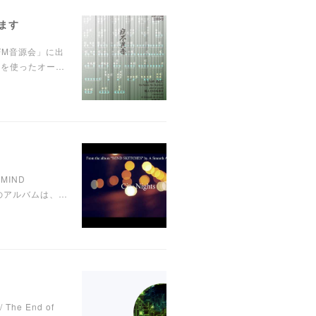
します
 FM音源会」に出
2を使ったオー…
MIND
このアルバムは、…
The End of