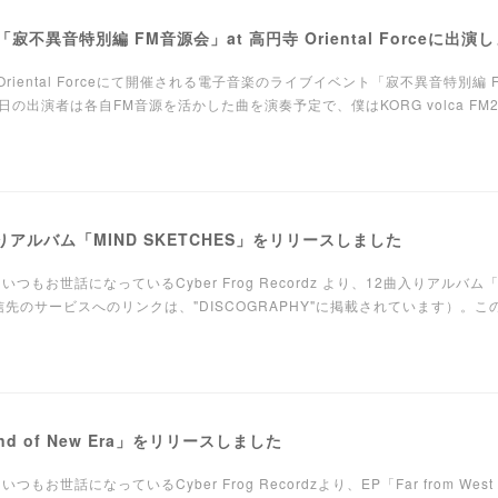
「寂不異音特別編 FM音源会」at 高円寺 Oriental Forceに出演
 Oriental Forceにて開催される電子音楽のライブイベント「寂不異音特別編
出演者は各自FM音源を活かした曲を演奏予定で、僕はKORG volca FM
りアルバム「MIND SKETCHES」をリリースしました
です。いつもお世話になっているCyber Frog Recordz より、12曲入りアルバム「
信先のサービスへのリンクは、"DISCOGRAPHY"に掲載されています）。
e End of New Era」をリリースしました
いつもお世話になっているCyber Frog Recordzより、EP「Far from West / 