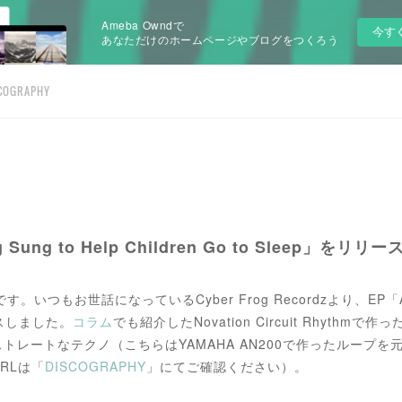
Ameba Owndで
今す
あなただけのホームページやブログをつくろう
COGRAPHY
g Sung to Help Children Go to Sleep」をリ
tです。いつもお世話になっているCyber Frog Recordzより、EP「A Plea
リースしました。
コラム
でも紹介したNovation Circuit Rhyth
ートなテクノ（こちらはYAMAHA AN200で作ったループを元に作
RLは「
DISCOGRAPHY
」にてご確認ください）。