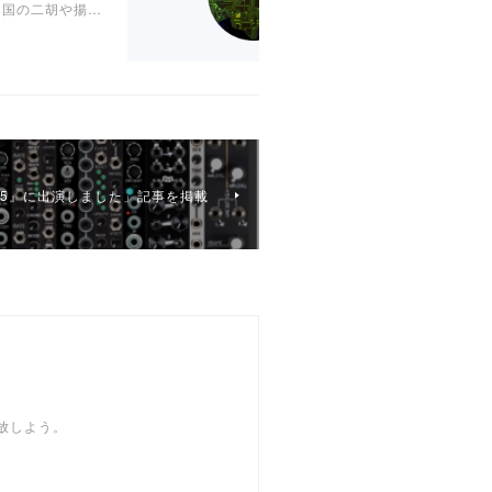
は中国の二胡や揚…
ub #5』に出演しました」記事を掲載
開放しよう。