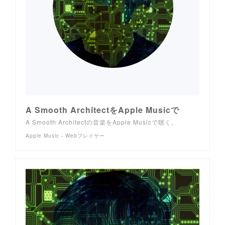
A Smooth ArchitectをApple Musicで
A Smooth Architectの音楽をApple Musicで聴く。
Apple Music - Webプレイヤー