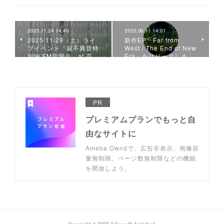
2025.11.24 14:40
2025.06.11 14:01
2025/11/29（土）ライ
新作EP「Far from
ブイベント「寂不異音特
West / The End of New
別編 FM音源会」at 高…
Era」をリリースしま…
PR
プレミアムプランでもっと自
由なサイトに
Ameba Owndで、広告非表示、画像容
量無制限、ページ数無制限などの機能
を開放しよう。