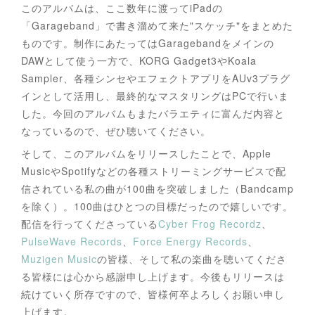
このアルバムは、ここ数年に渡ってiPadの
「Garageband」で書き溜めて来た"スケッチ"をまとめた
ものです。制作にあたってはGaragebandをメインの
DAWとして使う一方で、KORG Gadget3やKoala
Sampler、各種シンセやエフェクトアプリをAUv3プラグ
インとして活用し、最終的なマスタリングはPCで行いま
した。今回のアルバムもまたバラエティに富んだ内容と
なっているので、ぜひ聴いてください。
そして、このアルバムをリリースしたことで、Apple
MusicやSpotifyなどの各種ストリーミングサービスで配
信されている私の曲が100曲を突破しました（Bandcamp
を除く）。100曲はひとつの目標だったので嬉しいです。
配信を行ってくださっている
Cyber Frog Recordz
、
PulseWave Records
、
Force Energy Records
、
Muzigen Music
の皆様、そして私の楽曲を聴いてくださ
る皆様には心から感謝申し上げます。今後もリリースは
続けていく所存ですので、皆様何卒よろしくお願い申し
上げます。