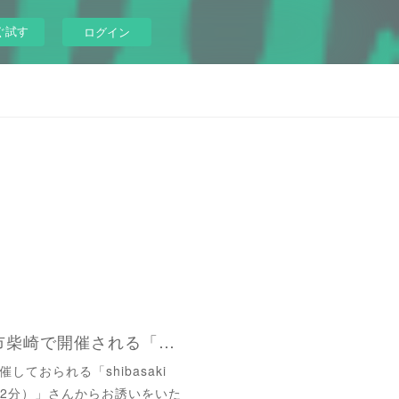
ぐ試す
ログイン
2024/9/21（土）調布市柴崎で開催される「modular club #5」に出演します
ておられる「shibasaki
歩2分）」さんからお誘いをいた